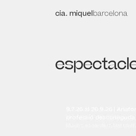
cia. miquel
barcelona
espectacl
9.7.26 al 20.9.26 |
Anato
professió desconeguda
Muxart, espai d’Art, Martorell