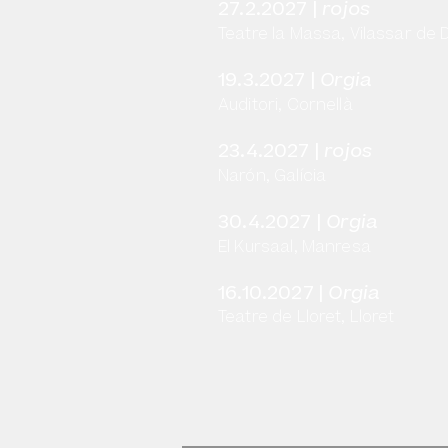
27.2.2027 |
rojos
Teatre la Massa, Vilassar de D
19.3.2027 |
Orgia
Auditori, Cornellà
23.4.2027 |
ro
jos
Narón, Galícia
30.4.2027 |
Orgia
El Kursaal, Manresa
16.10.2027 |
Orgia
Teatre de Lloret, Lloret