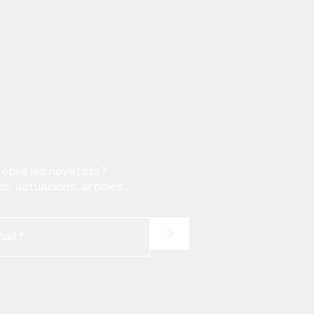
rebre les novetats?
s, actuacions, articles...
>