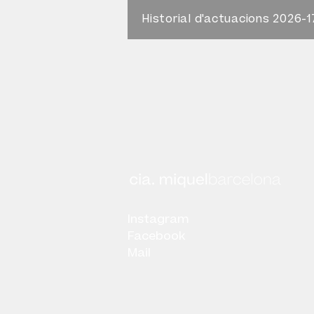
Historial d'actuacions 2026-1
Instagram
Facebook
Mail
Disseny web: Àurea Estellé Alsina