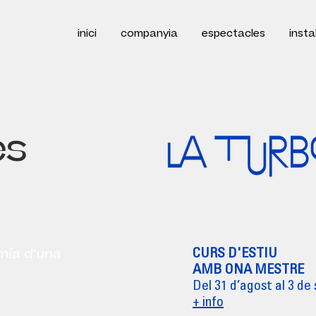
inici
companyia
espectacles
insta
es
mia d’una
CURS D'ESTIU
AMB ONA MESTRE
Del 31 d’agost al 3 d
+ info​