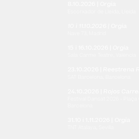
8.10.2026 |
Orgia
Escorxador de Lleida, Lleida
​10 i 11.10.2026 | Orgia
Nave 73, Madrid
​15 i 16
.1
0.2026 |
Orgia
Sala Carme Teatre, València
23.10.2026 |
Reestrena 
SAT Barcelona, Barcelona
24.10.2026 |
Rojos Carre
Festival Dansat 2026 - Plaça
Barcelona
​31.10 i 1.11
.2026 |
Orgia
TNT Atalaya, Sevilla