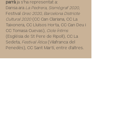
parrà
ja s'ha representat a:
Dansa ara
La Pedrera
,
Sismògraf 2020
,
Festival
Grec 2020
,
Barcelona Districte
Cultural 2020
(CC Can Clariana, CC La
Taixonera, CC Lluïsos Horta, CC Can Deu i
CC Tomasa Cuevas),
Cicle Íntims
(Església de St Pere de Ripoll), CC La
Sedeta,
Festival Àtica
(Vilafranca del
Penedès), CC Sant Martí, entre d'altres.
consulta a
l'agenda
les
properes dates de
parrà
Escolta el disc Rastre
Instagram
Facebook