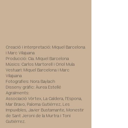
Creació i interpretació: Miquel Barcelona
i Marc Vilajuana
Producció: Cia. Miquel Barcelona
Músics: Carlos Martorell i
Oriol Mula
Vestuari: Miquel Barcelona i Marc
Vilajuana
Fotografies: Nora Baylach
Disseny gràfic: Àurea Estellé
Agraïments:
Associació Vòrtex, La Caldera,
l’Espona,
Mar Bravo, Paloma Gutiérrez,
Les
Impuxibles, Javier Bustamante,
Monestir
de Sant Jeroni de la Murtra
i Toni
Gutiérrez.