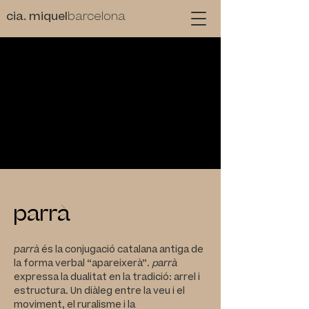
cia. miquel
barcelona
parrà
parrà
és la conjugació catalana antiga de
la
forma verbal “apareixerà”.
p
arrà
expressa
la dualitat en la tradició: arrel i
estructura.
Un diàleg entre la veu i el
moviment,
el ruralisme i la