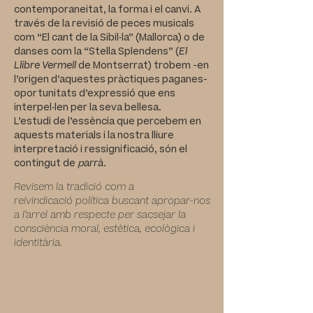
contemporaneitat, la
forma i el canvi. A
través de la revisió de
peces musicals
com “El cant de la Sibil·la”
(Mallorca) o de
danses com la “Stella
Splendens” (
El
Llibre Vermell
de Montserrat)
trobem -en
l’origen d’aquestes pràctiques
paganes-
oportunitats d’expressió que
ens
interpel·len per la seva bellesa.
L’estudi
de l’essència que percebem en
aquests
materials i la nostra lliure
interpretació i
ressignificació, són el
contingut de
p
arrà
.
Revisem la tradició com a
reivindicació
política buscant apropar-nos
a l’arrel amb
respecte per sacsejar la
consciència moral,
estètica, ecològica i
identitària.