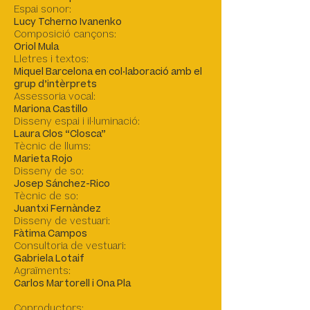
Espai sonor:
Lucy Tcherno Ivanenko
Composició cançons:
Oriol Mula
Lletres i textos:
Miquel Barcelona en col·laboració amb el
grup d’intèrprets
Assessoria vocal:
Mariona Castillo
Disseny espai i il·luminació:
Laura Clos “Closca”
Tècnic de llums:
Marieta Rojo
Disseny de so:
Josep Sánchez-Rico
Tècnic de so:
Juantxi Fernàndez
Disseny de vestuari:
​Fàtima Campos
Consultoria de vestuari:
​Gabriela Lotaif
Agraïments:
Carlos Martorell i Ona Pla
Coproductors: