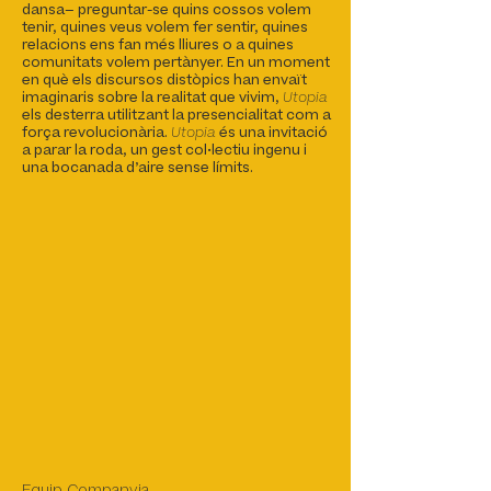
dansa‒ preguntar-se quins cossos volem
tenir, quines veus volem fer sentir, quines
relacions ens fan més lliures o a quines
comunitats volem pertànyer. En un moment
en què els discursos distòpics han envaït
imaginaris sobre la realitat que vivim,
Utopia
els desterra utilitzant la presencialitat com a
força revolucionària.
Utopia
és una invitació
a parar la roda, un gest col•lectiu ingenu i
una bocanada d’aire sense límits.