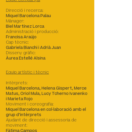
Equip Companyia
Direcció i recerca:
Miquel Barcelona Palau
Mànager:
Biel Martínez Lorca
Administració i producció:
Francisa Araújo
Cap tècnic:
Gabriela Bianchi i Adrià Juan
Disseny gràfic:
Àurea Estellé Alsina
Equip artístic i tècnic
Intèrprets:
Miquel Barcelona, Helena Gispert, Merce
Matus, Oriol Mula, Lucy Tcherno Ivanenko
i Marieta Rojo
Moviment i coreografia:
Miquel Barcelona en col·laboració amb el
grup d’intèrprets
Ajudant de direcció i assessoria de
moviment:
Fàtima Campos