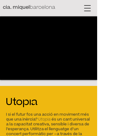
cia. miquel
barcelona
Utopia
I si el futur fos una acció en moviment més
que una inèrcia?
Utopia
és un cant universal
a la capacitat creativa, sensible i diversa de
l’esperança. Utilitza el llenguatge d’un
concert performàtic per ‒a través de la