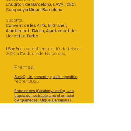
L’Auditori de Barcelona, LAVA, ICEC i
Companyia Miquel Barcelona
Suports:
Convent de les Arts, El Graner,
Ajuntament d'Alella, Ajuntament de
Lloret i La Turbo
Utopia
es va estrenar el 10 de febrer
2024 a l'Auditori de Barcelona.
Premsa
SusyQ, Un presente, quizá imposible
,
febrer 2025
Entre caixes (Catalunya radio), Una
utopia demostrable amb el principi
d'Arquimedes: Miquel Barcelona i
febrer 2025.
Josep M. Miró
,
MIQUEL BARCELONA – ‘UTOPIA’
(minut 47:55)–
TV3, Informatius
10.02.2024