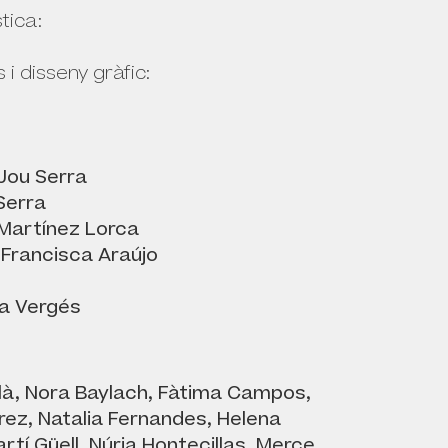
stica:
s i disseny gràfic:
s:
Jou Serra
Serra
 Martínez Lorca
:
Francisca Araújo
a Vergés
là, Nora Baylach, Fàtima Campos,
rrez, Natalia Fernandes, Helena
rtí Güell, Núria Hontecillas, Merce