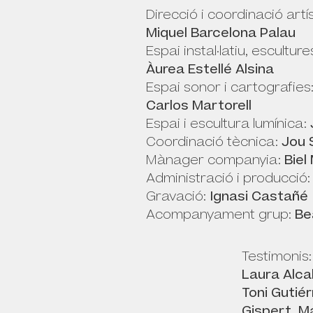
Direcció i coordinació artí
Miquel Barcelona Palau
Espai instal·latiu, esculture
Àurea Estellé Alsina
Espai sonor i cartografie
Carlos Martorell
Espai i escultura lumínica:
Coordinació tècnica:
Jou 
Mànager companyia:
Biel
Administració i producció
Gravació:
Ignasi Castañé
Acompanyament grup:
Be
Testimonis:
Laura Alca
Toni Gutié
Gispert, Ma