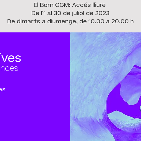
El Born CCM: Accés lliure
De l'1 al 30 de juliol de 2023
De dimarts a diumenge, de 10.00 a 20.00 h
ives
ances
es