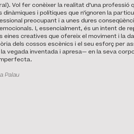
al). Vol fer conèixer la realitat d’una professió
dinàmiques i polítiques que n’ignoren la particul
rofessional preocupant i a unes dures conseqüènci
 emocionals. I, essencialment, és un intent de r
les eines creatives que ofereix el moviment i la d
òria dels cossos escènics i el seu esforç per as
 la vegada inventada i apresa— en la seva corp
imperfecta.
a Palau