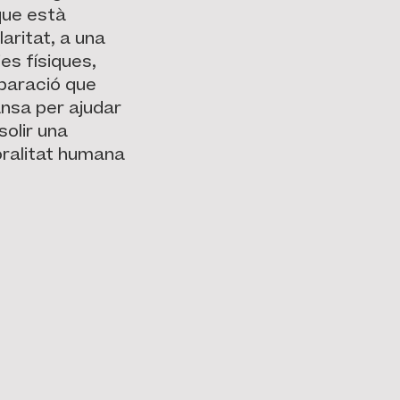
 que està
aritat, a una
es físiques,
eparació que
ansa per ajudar
solir una
oralitat humana