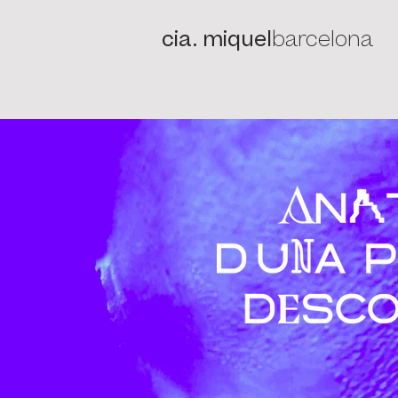
cia. miquel
barcelona