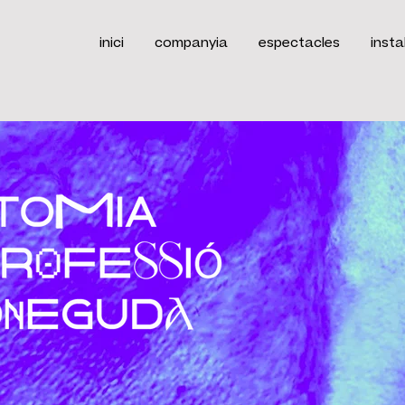
inici
companyia
espectacles
insta