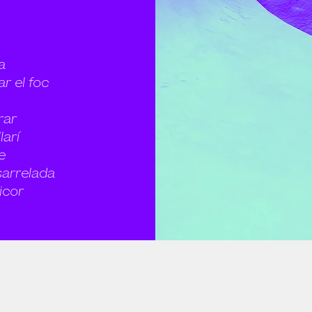
a
r el foc
rar
larí
e
arrelada
icor