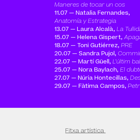
Maneres de tocar un cos
11.07 ― Natalia Fernandes,
Anatomía y Estrategia
13.07 ― Laura Alcalà,
La Tullid
15.07 ― Helena Gispert,
Apaga
18.07 ― Toni Gutiérrez,
PRE
20.07 ― Sandra Pujol,
Commi
22.07 ― Martí Güell,
L’últim bal
25.07 ― Nora Baylach,
El dubt
27.07 ― Núria Hontecillas,
Des
29.07 ― Fàtima Campos,
Petr
Fitxa artística