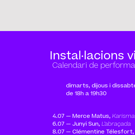
Instal·lacions v
Calendari de perform
dimarts, dijous i dissabt
de 18h a 19h30
4.07 ― Merce Matus,
Karisma
6.07 ― Junyi Sun,
L’abraçada
8.07 ― Clémentine Télesfort,