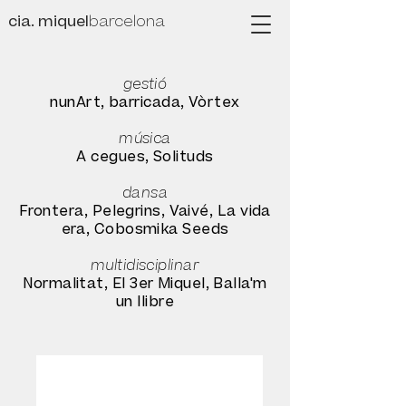
cia. miquel
barcelona
gestió
nunArt, barricada, Vòrtex
música
A cegues,
Solituds
dansa
Frontera,
Pelegrins, Vaivé, La vida
era, Cobosmika Seeds
multidisciplinar
Normalitat, El 3er Miquel, Balla'm
un llibre