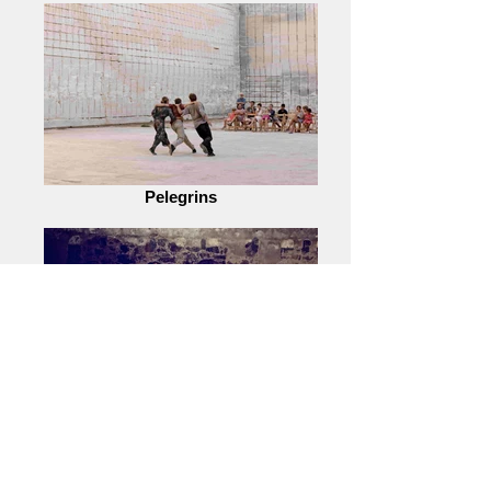
Pelegrins
Balla'm un llibre