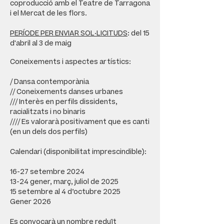
coproducció amb el Teatre de Tarragona
i el Mercat de les flors.
PERÍODE PER ENVIAR SOL·LICITUDS
: del 15
d'abril al 3 de maig
Coneixements i aspectes artístics:
/ Dansa contemporània
// Coneixements danses urbanes
/// Interès en perfils dissidents,
racialitzats i no binaris
//// Es valorarà positivament que es canti
(en un dels dos perfils)
Calendari (disponibilitat imprescindible):
16-27 setembre 2024
13-24 gener, març, juliol de 2025
15 setembre al 4 d’octubre 2025
Gener 2026
Es convocarà un nombre reduït