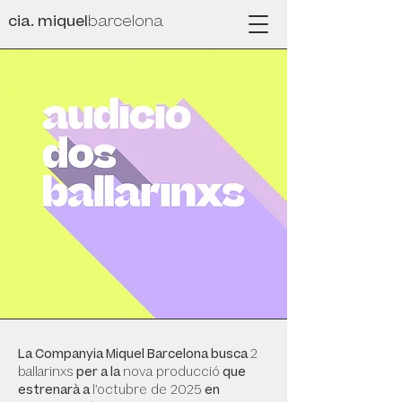
cia. miquel
barcelona
La Companyia Miquel Barcelona busca
2
ballarinxs
per a la
nova producció
que
estrenarà a
l’octubre de 2025
en