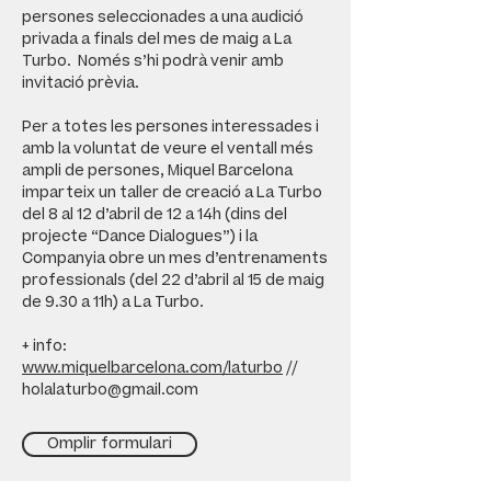
persones seleccionades a una audició
privada a finals del mes de maig a La
Turbo. Només s’hi podrà venir amb
invitació prèvia.
Per a totes les persones interessades i
amb la voluntat de veure el ventall més
ampli de persones, Miquel Barcelona
imparteix un taller de creació a La Turbo
del 8 al 12 d’abril de 12 a 14h (dins del
projecte “Dance Dialogues”) i la
Companyia obre un mes d’entrenaments
professionals (del 22 d’abril al 15 de maig
de 9.30 a 11h) a La Turbo.
+ info:
www.miquelbarcelona.com/laturbo
//
holalaturbo@gmail.com
Omplir formulari