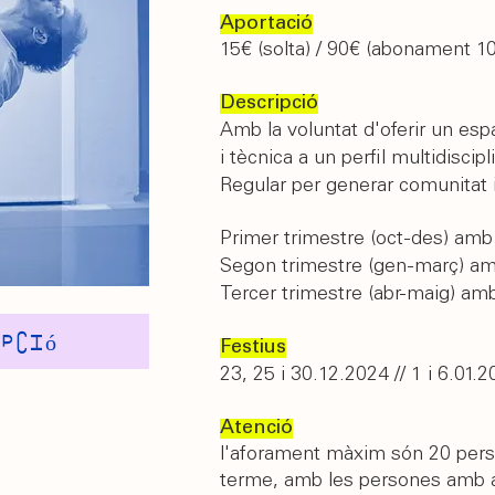
Aportació
15€ (solta) / 90€ (abonament 10
Descripció
A
mb la voluntat d'oferir un es
i tècnica a un perfil multidisci
Regular per generar comunitat i
Primer trimestre (oct-des) amb
Segon trimestre (gen-març) a
Tercer trimestre (abr-maig) am
ipció
Festius
23, 25 i 30.12.2024 // 1 i 6.01.2
Atenció
l'aforament màxim són 20 perso
terme, amb les persones amb 