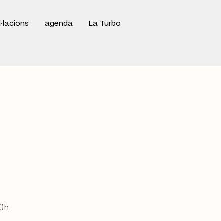
l·lacions
agenda
La Turbo
20h