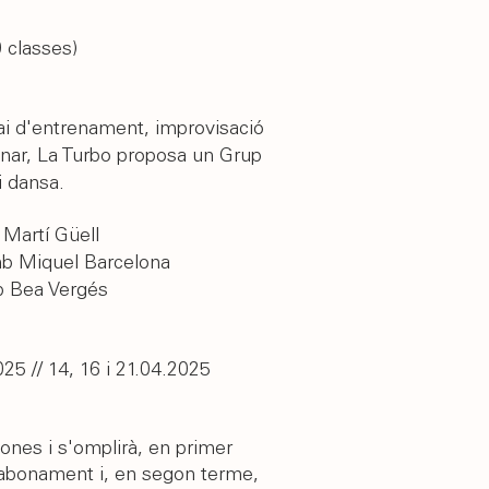
 classes)
pai d'entrenament, improvisació
plinar, La Turbo proposa un Grup
 dansa.​
 Martí Güell
mb Miquel Barcelona
b Bea Vergés
025 // 14, 16 i 21.04.2025
nes i s'omplirà, en primer
abonament i, en segon terme,