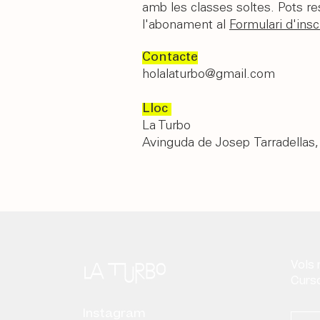
amb les classes soltes. Pots r
l'abonament al
Formulari d'insc
Contacte
holalaturbo@gmail.com
L
loc
La Turbo
Avinguda de Josep
Tarradellas
Vols 
Curso
Instagram