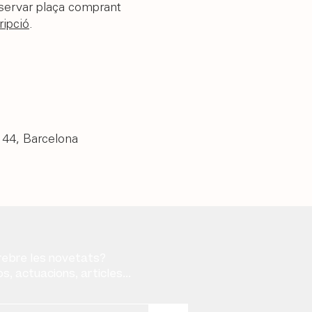
eservar plaça comprant
ripció
.
, 44, Barcelon
a
rebre les novetats?
s, actuacions, articles...