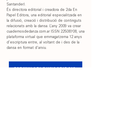
Santander).
És directora editorial i creadora de 2da En
Papel Editora, una editorial especialitzada en
la difusió, creació i distribució de continguts
relacionats amb la dansa. L’any 2009 va crear
cuadernosdedanza.com.ar ISSN 22508708, una
plataforma virtual que emmagatzema 12 anys
d’escriptura entre, al voltant de i des de la
dansa en format d’arxiu.
FORMULARI D'INSCRIPCIÓ
+ info DANCE DIALOGUES
Instagram