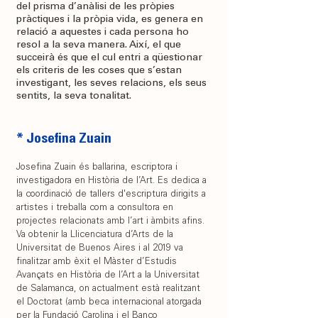
del prisma d’anàlisi de les pròpies
pràctiques i la pròpia vida, es genera en
relació a aquestes i cada persona ho
resol a la seva manera. Així, el que
succeirà és que el cul entri a qüestionar
els criteris de les coses que s’estan
investigant, les seves relacions, els seus
sentits, la seva tonalitat.
* Josefina Zuain
Josefina Zuain és ballarina, escriptora i
investigadora en Història de l’Art. Es dedica a
la coordinació de tallers d'escriptura dirigits a
artistes i treballa com a consultora en
projectes relacionats amb l’art i àmbits afins.
Va obtenir la Llicenciatura d’Arts de la
Universitat de Buenos Aires i al 2019 va
finalitzar amb èxit el Màster d’Estudis
Avançats en Història de l’Art a la Universitat
de Salamanca, on actualment està realitzant
el Doctorat (amb beca internacional atorgada
per la Fundació Carolina i el Banco