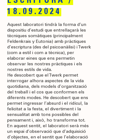
ESCRITURA /
18.09.2024
Aquest laboratori tindrà la forma d’un
dispositiu d’estudi que entrellaçarà les
tècniques somàtiques (principalment
Feldenkrais y Eutonia) amb pràctiques
d’escriptura (des del psicoanàlisi) i Twerk
(com a estil i com a tècnica), per
elaborar eines que ens permetin
observar les nostres pràctiques i els
nostres estils de vida.
He descobert que el Twerk permet
interrogar alhora aspectes de la vida
quotidiana, dels models d’organització
del treball i el cos que conformen els
diferents modes. He descobert que ens
permet ingressar l’absurd i el ridícul, la
felicitat a la festa, el divertiment i la
sensualitat amb tons possibles del
pensament i, això, ho transforma tot.
En aquest sentit, el laboratori serà més
un espai d’observació que d’adquisició
d’objectes, en el sentit que l’elaboració