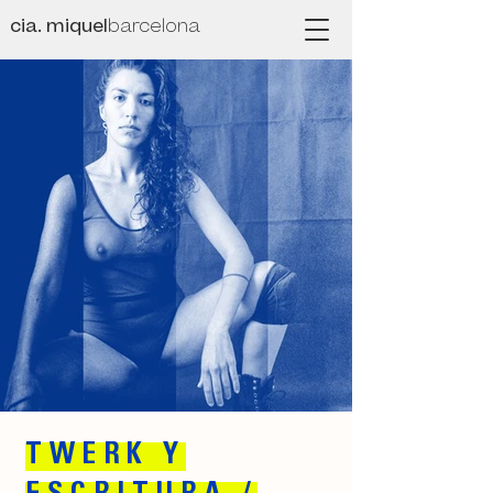
cia. miquel
barcelona
TWERK Y