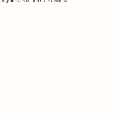
eogràfics i a la idea de la ballarina