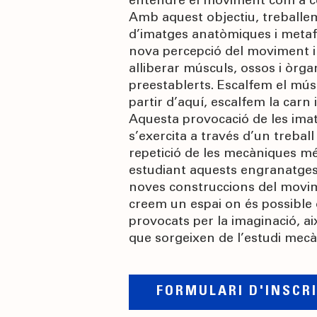
entendre el moviment com a c
Amb aquest objectiu, treballe
d’imatges anatòmiques i meta
nova percepció del moviment i
alliberar músculs, ossos i òrg
preestablerts. Escalfem el músc
partir d’aquí, escalfem la carn 
Aquesta provocació de les imat
s’exercita a través d’un treball
repetició de les mecàniques mé
estudiant aquests engranatges i
noves construccions del movi
creem un espai on és possible o
provocats per la imaginació, a
que sorgeixen de l’estudi mecàn
FORMULARI D'INSCR