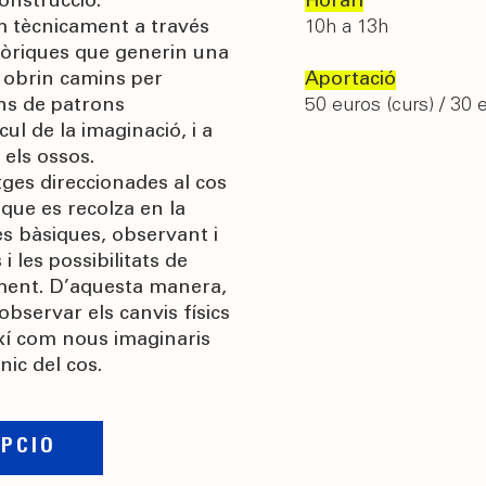
onstrucció.
Horari
m tècnicament a través
10h a 13h
fòriques que generin una
 obrin camins per
Aportació
ans de patrons
50 euros (curs) / 30 
ul de la imaginació, i a
i els ossos.
ges direccionades al cos
 que es recolza en la
s bàsiques, observant i
 les possibilitats de
ment. D’aquesta manera,
bservar els canvis físics
ixí com nous imaginaris
ic del cos.
IPCIÓ