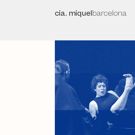
cia. miquel
barcelona