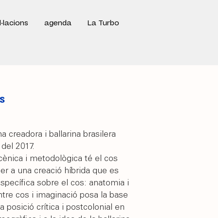
l·lacions
agenda
La Turbo
s
 creadora i ballarina brasilera
del 2017.
cènica i metodològica té el cos
er a una creació híbrida que es
specífica sobre el cos: anatomia i
ntre cos i imaginació posa la base
a posició crítica i postcolonial en