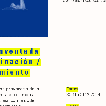
relació als discursos cor
Inventada
inación /
amiento
na provocació de la
Dates
ant a qui es mou a
30.11 i 01.12.2024
, així com a poder