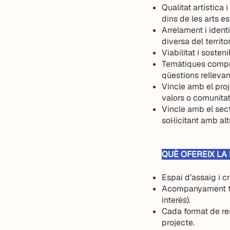
Qualitat artística
dins de les arts e
Arrelament i identi
diversa del territor
Viabilitat i sosten
Temàtiques compro
qüestions rellevan
Vincle amb el proj
valors o comunitat
Vincle amb el sect
sol·licitant amb al
QUÈ OFEREIX LA
Espai d’assaig i c
Acompanyament tècni
interès).
Cada format de res
projecte.