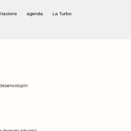
l·lacions
agenda
La Turbo
 desenvolupin
s formats híbrids)