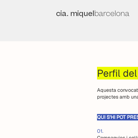
cia. miquel
barcelona
Perfil del
Aquesta convocatò
projectes amb una v
QUI S'HI POT PRE
01.
Companyies i col·l