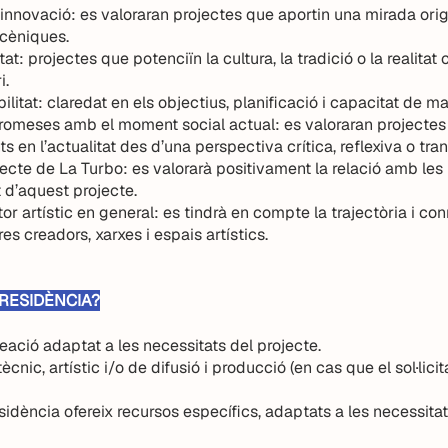
 i innovació: es valoraran projectes que aportin una mirada ori
scèniques.
tat: projectes que potenciïn la cultura, la tradició o la realita
i.
ibilitat: claredat en els objectius, planificació i capacitat de ma
meses amb el moment social actual: es valoraran projectes
ts en l’actualitat des d’una perspectiva crítica, reflexiva o tr
ecte de La Turbo: es valorarà positivament la relació amb les l
 d’aquest projecte.
or artístic en general: es tindrà en compte la trajectòria i con
tres creadors, xarxes i espais artístics.
 RESIDÈNCIA?
reació adaptat a les necessitats del projecte.
c, artístic i/o de difusió i producció (en cas que el sol·licita
idència ofereix recursos específics, adaptats a les necessita