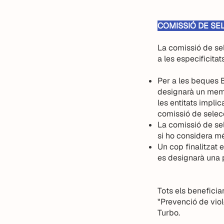
COMISSIÓ DE SEL
La comissió de se
a les especificitat
Per a les beques B
designarà un memb
les entitats impli
comissió de selec
La comissió de sele
si ho considera mé
Un cop finalitzat 
es designarà una 
Tots els beneficia
"Prevenció de viol
Turbo.