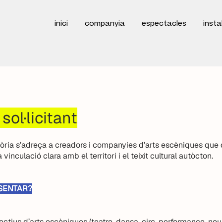
inici
companyia
espectacles
insta
 sol·licitant
ria s’adreça a creadors i companyies d’arts escèniques que
inculació clara amb el territori i el teixit cultural autòcton.
SENTAR?​
ectius d’arts escèniques (teatre, dansa, circ, performance, nou