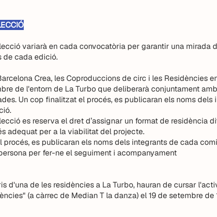
ECCIÓ​
lecció variarà en cada convocatòria per garantir una mirada d
s de cada edició.
arcelona Crea, les Coproduccions de circ i les Residències en
re de l'entorn de La Turbo que deliberarà conjuntament amb
cades. Un cop finalitzat el procés, es publicaran els noms dels
ció.
cció es reserva el dret d’assignar un format de residència difer
s adequat per a la viabilitat del projecte.
el procés, es publicaran els noms dels integrants de cada comi
persona per fer-ne el seguiment i acompanyament
ris d'una de les residències a La Turbo, hauran de cursar l'acti
ències" (a càrrec de Median T la danza) el 19 de setembre de 