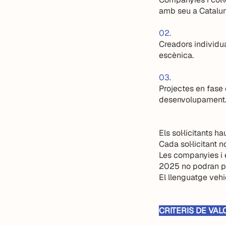
amb seu a Cataluny
02.
Creadors individua
escènica.
03.
Projectes en fase 
desenvolupament
Els sol·licitants h
Cada sol·licitant
Les companyies i 
2025 no podran pr
El llenguatge vehic
CRITERIS DE VAL