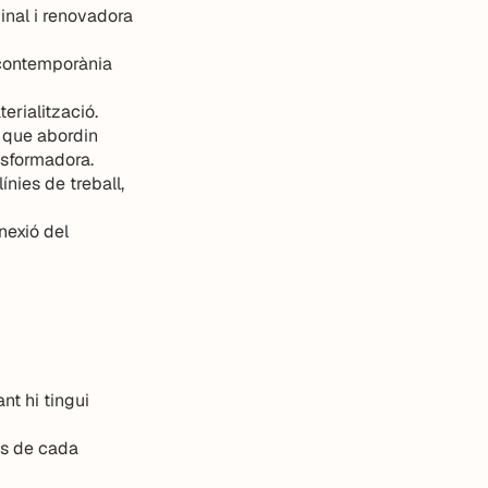
ginal i renovadora
t contemporània
terialització.
 que abordin
ansformadora.
ínies de treball,
nexió del
nt hi tingui
ts de cada