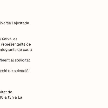
iversa i ajustada
 Xarxa, es
 representants de
 integrants de cada
ent al sol·licitat
ssió de selecció i
vitat de
10 a 13h a La