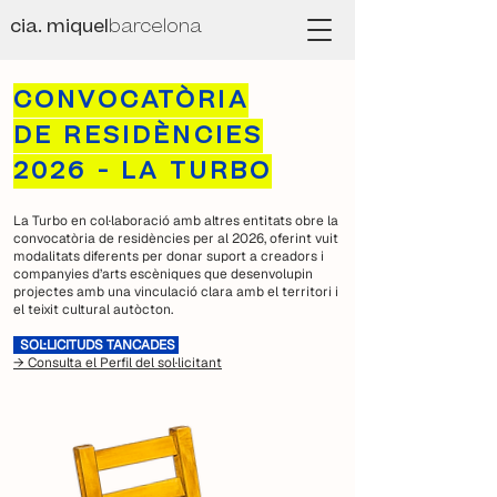
cia. miquel
barcelona
CONVOCATÒRIA
DE RESIDÈNCIES
2026 - LA TURBO
La Turbo en col·laboració amb altres entitats obre la
convocatòria de residències per al 2026, oferint vuit
modalitats diferents per donar suport a creadors i
companyies d’arts escèniques que desenvolupin
projectes amb una vinculació clara amb el territori i
el teixit cultural autòcton.
SOL·LICITUDS TANCADES
→ Consulta el Perfil del sol·licitant